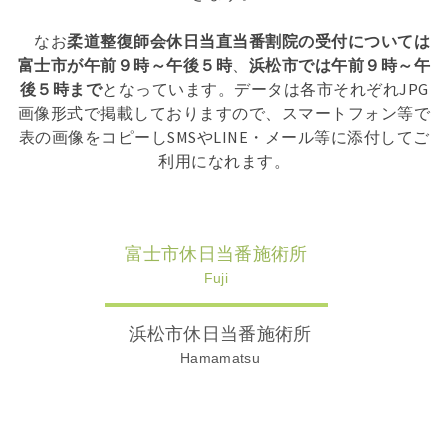
なお
柔道整復師会休日当直当番割院の受付については
富士市
が午前９時～午後５時
、
浜松市では午前９時～午
後５時まで
となっています。データは各市それぞれJPG
画像形式で掲載しておりますので、スマートフォン等で
表の画像をコピーしSMSやLINE・メール等に添付してご
利用になれます。
富士市休日当番施術所
Fuji
浜松市休日当番施術所
Hamamatsu