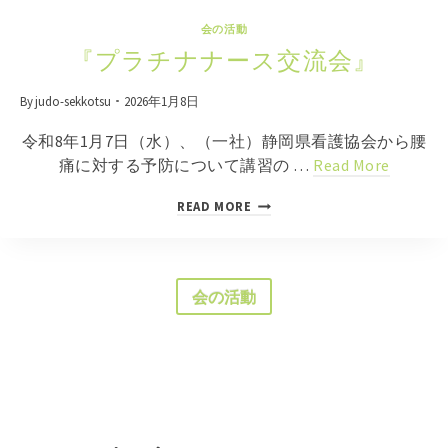
会の活動
『プラチナナース交流会』
By
judo-sekkotsu
2026年1月8日
令和8年1月7日（水）、（一社）静岡県看護協会から腰
痛に対する予防について講習の …
Read More
『
READ MORE
プ
ラ
チ
会の活動
ナ
ナ
ー
ス
交
流
会