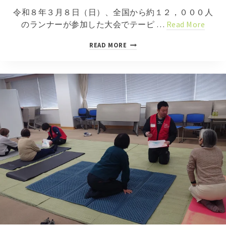
令和８年３月８日（日）、全国から約１２，０００人
のランナーが参加した大会でテーピ …
Read More
『
READ MORE
2
0
2
6
静
岡
マ
ラ
ソ
ン
救
護
』