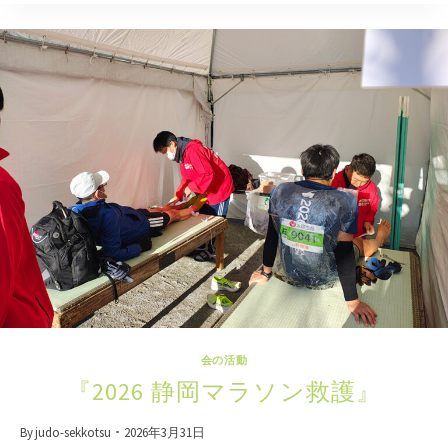
子
で
学
ぶ
上
手
な
転
び
方
教
室
』
会の活動
『2026 静岡マラソン救護』
By
judo-sekkotsu
2026年3月31日