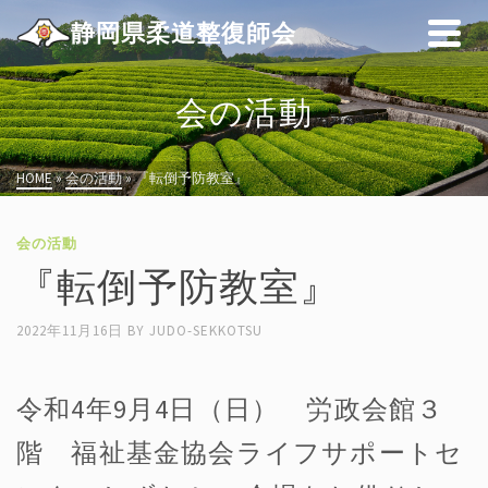
静岡県柔道整復師会
会の活動
HOME
»
会の活動
»
『転倒予防教室』
会の活動
『転倒予防教室』
2022年11月16日
BY
JUDO-SEKKOTSU
令和4年9月4日（日） 労政会館３
階 福祉基金協会ライフサポートセ