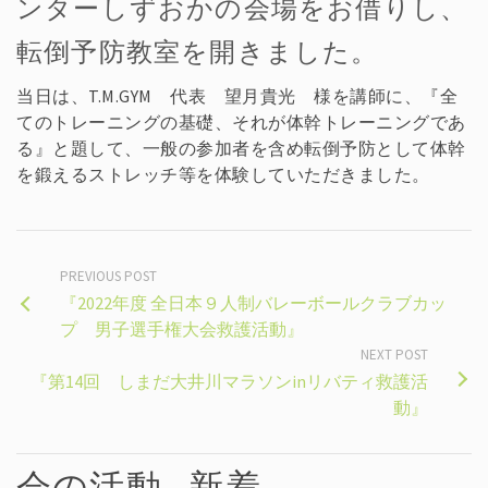
ンターしずおかの会場をお借りし、
転倒予防教室を開きました。
当日は、T.M.GYM 代表 望月貴光 様を講師に、『全
てのトレーニングの基礎、それが体幹トレーニングであ
る』と題して、一般の参加者を含め転倒予防として体幹
を鍛えるストレッチ等を体験していただきました。
PREVIOUS POST
『2022年度 全日本９人制バレーボールクラブカッ
プ 男子選手権大会救護活動』
NEXT POST
『第14回 しまだ大井川マラソンinリバティ救護活
動』
会の活動 - 新着