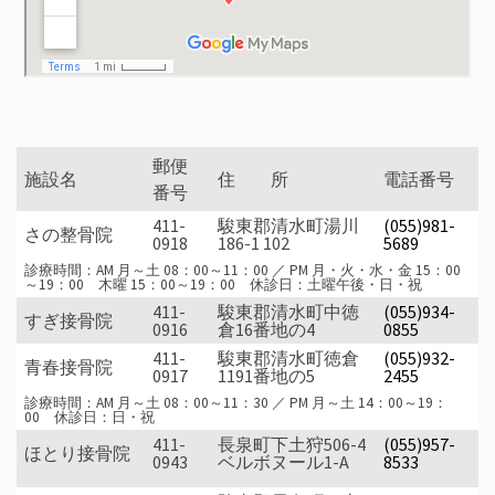
郵便
施設名
住 所
電話番号
番号
411-
駿東郡清水町湯川
(055)981-
さの整骨院
0918
186-1 102
5689
診療時間：AM 月～土 08：00～11：00 ／ PM 月・火・水・金 15：00
～19：00 木曜 15：00～19：00 休診日：土曜午後・日・祝
411-
駿東郡清水町中徳
(055)934-
すぎ接骨院
0916
倉16番地の4
0855
411-
駿東郡清水町徳倉
(055)932-
青春接骨院
0917
1191番地の5
2455
診療時間：AM 月～土 08：00～11：30 ／ PM 月～土 14：00～19：
00 休診日：日・祝
411-
長泉町下土狩506-4
(055)957-
ほとり接骨院
0943
ベルボヌール1-A
8533