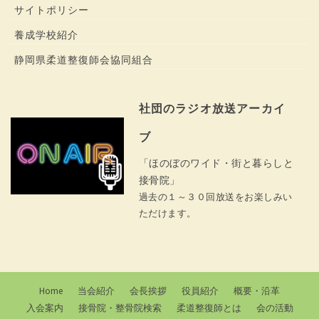
サイトポリシー
養成学校紹介
静岡県柔道整復師会協同組合
社団のラジオ放送アーカイ
ブ
「ほのぼのワイド・街と暮らしと
接骨院」
過去の１～３０回放送をお楽しみい
ただけます。
Home
当会紹介
会長挨拶
役員紹介
概要・沿革
入会案内
接骨院・整骨院検索
柔道整復師とは
会の活動