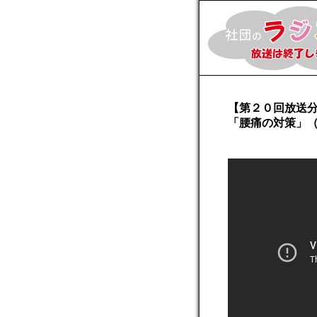
【第２０回放送分
「腰痛の対策」
石谷